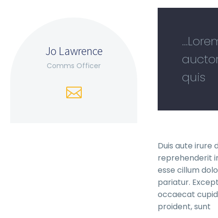
...Lor
Jo Lawrence
auctor
Comms Officer
quis
Duis aute irure d
reprehenderit in
esse cillum dolo
pariatur. Except
occaecat cupid
proident, sunt