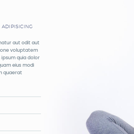
 ADIPISICING
atur aut odit aut
tione voluptatem
 ipsum quia dolor
mquam eius modi
m quaerat
R