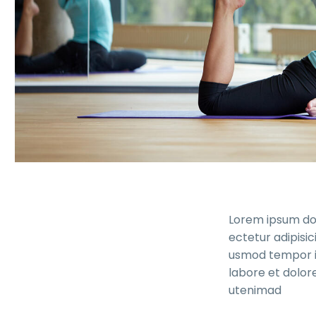
Lorem ipsum dol
ectetur adipisici
usmod tempor i
labore et dolor
utenimad