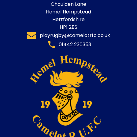
Chaulden Lane
Hemel Hempstead
Hertfordshire
HP1 2BS
playrugby@camelotrfc.co.uk
01442 230353​