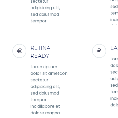
sectetur
sed
adipisicing elit,
te
sed doiusmod
inc
tempor
dol
incidilabore et
dolore magna
RETINA
EA
READY
Lor
dol
Lorem ipsum
sec
dolor sit ametcon
adip
sectetur
sed
adipisicing elit,
te
sed doiusmod
inc
tempor
dol
incidilabore et
dolore magna