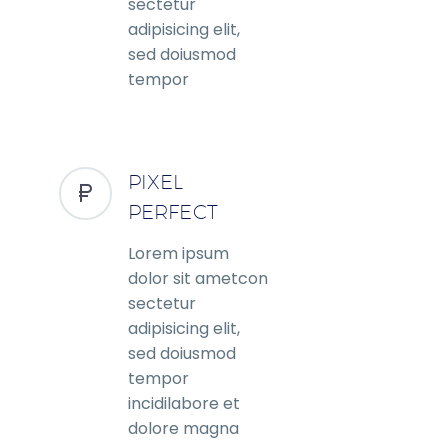
sectetur
adipisicing elit,
sed doiusmod
tempor
incidilabore et
dolore magna
PIXEL
PERFECT
Lorem ipsum
dolor sit ametcon
sectetur
adipisicing elit,
sed doiusmod
tempor
incidilabore et
dolore magna