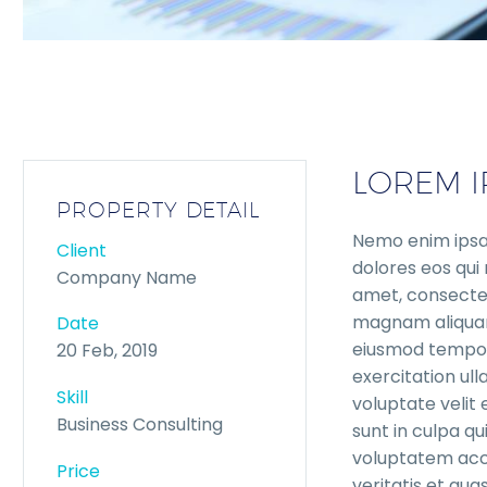
LOREM I
PROPERTY DETAIL
Nemo enim ipsam
Client
dolores eos qui
Company Name
amet, consectet
magnam aliquam 
Date
eiusmod tempor 
20 Feb, 2019
exercitation ull
Skill
voluptate velit 
Business Consulting
sunt in culpa qu
voluptatem acc
Price
veritatis et qua