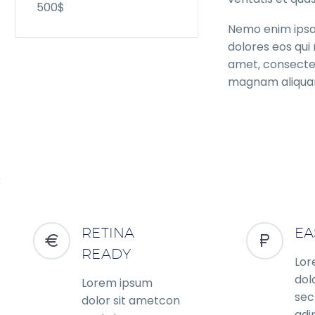
500$
Nemo enim ipsam
dolores eos qui
amet, consectet
magnam aliqua
AD
RETINA
EA
READY
Lor
dol
Lorem ipsum
sec
dolor sit ametcon
adip