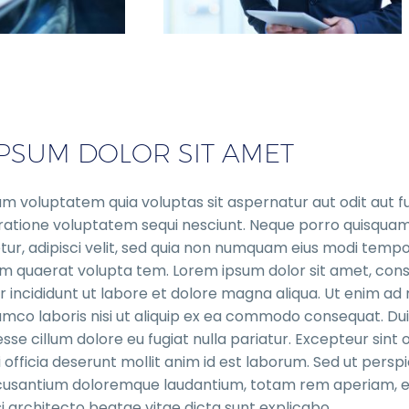
PSUM DOLOR SIT AMET
 voluptatem quia voluptas sit aspernatur aut odit aut f
 ratione voluptatem sequi nesciunt. Neque porro quisquam 
ur, adipisci velit, sed quia non numquam eius modi tempor
quaerat volupta tem. Lorem ipsum dolor sit amet, consect
incididunt ut labore et dolore magna aliqua. Ut enim ad 
amco laboris nisi ut aliquip ex ea commodo consequat. Duis
esse cillum dolore eu fugiat nulla pariatur. Excepteur sin
i officia deserunt mollit anim id est laborum. Sed ut perspi
usantium doloremque laudantium, totam rem aperiam, eaq
si architecto beatae vitae dicta sunt explicabo.