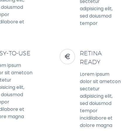
sectetur
 doiusmod
adipisicing elit,
mpor
sed doiusmod
idilabore et
tempor
ore magna
incidilabore et
dolore magna
SY-TO-USE
RETINA
READY
em ipsum
or sit ametcon
Lorem ipsum
tetur
dolor sit ametcon
isicing elit,
sectetur
 doiusmod
adipisicing elit,
mpor
sed doiusmod
idilabore et
tempor
ore magna
incidilabore et
dolore magna