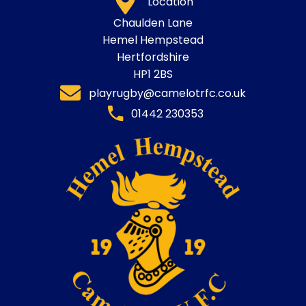
Location
Chaulden Lane
Hemel Hempstead
Hertfordshire
HP1 2BS
playrugby@camelotrfc.co.uk
01442 230353​