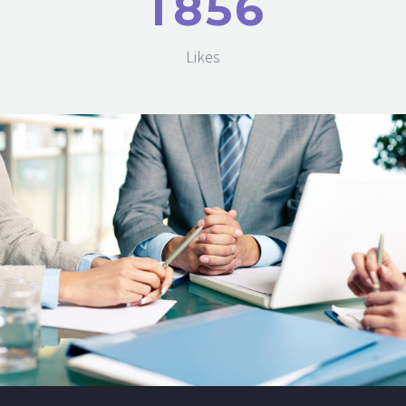
1
8
5
6
Likes