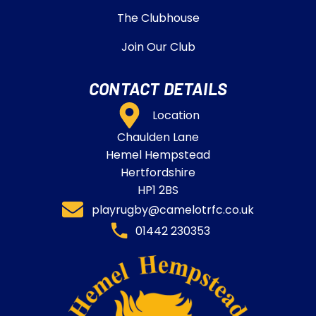
The Clubhouse
Join Our Club
CONTACT DETAILS
Location
Chaulden Lane
Hemel Hempstead
Hertfordshire
HP1 2BS
playrugby@camelotrfc.co.uk
01442 230353​