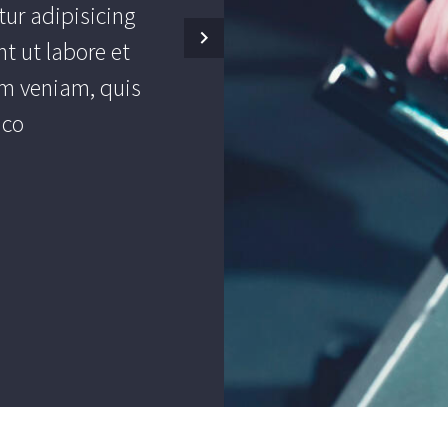
ur adipisicing
TheGem come
t ut labore et
options pane
m veniam, quis
anything in an
mco