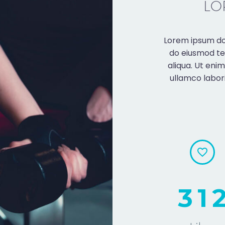
LO
Lorem ipsum dol
do eiusmod te
aliqua. Ut eni
ullamco labor
3
1