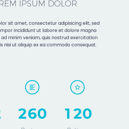
REM IPSUM DOLOR
or sit amet, consectetur adipisicing elit, sed
mpor incididunt ut labore et dolore magna
m ad minim veniam, quis nostrud exercitation
is nisi ut aliquip ex ea commodo consequat.
2
2
6
0
1
2
0