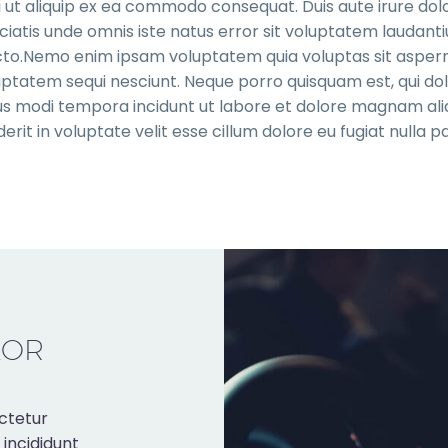
i ut aliquip ex ea commodo consequat. Duis aute irure dolo
spiciatis unde omnis iste natus error sit voluptatem lauda
tecto.Nemo enim ipsam voluptatem quia voluptas sit asperna
ptatem sequi nesciunt. Neque porro quisquam est, qui dol
eius modi tempora incidunt ut labore et dolore magnam a
erit in voluptate velit esse cillum dolore eu fugiat nulla pa
LOR
ctetur
 incididunt