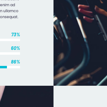
 enim ad
on ullamco
consequat.
73%
60%
86%