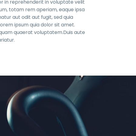
r in reprehenderit in voluptate velit
ntium, totam rem aperiam, eaque ipsa
tur aut odit aut fugit, sed quia
orem ipsum quia dolor sit amet.
liquam quaerat voluptatem.Duis aute
riatur.