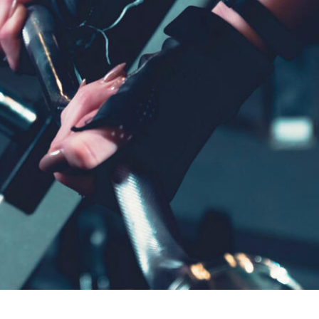
s with an extended powerful theme
l, which allows you to customize just
 appearance of your website – with few
clicks.