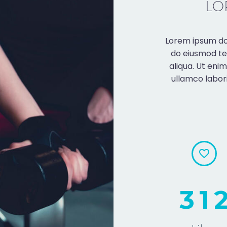
LO
Lorem ipsum dol
do eiusmod te
aliqua. Ut eni
ullamco labor
3
1