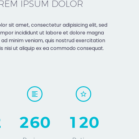
REM IPSUM DOLOR
or sit amet, consectetur adipisicing elit, sed
mpor incididunt ut labore et dolore magna
m ad minim veniam, quis nostrud exercitation
is nisi ut aliquip ex ea commodo consequat.
2
2
6
0
1
2
0