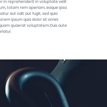
r in reprehenderit in voluptate velit
ntium, totam rem aperiam, eaque ipsa
tur aut odit aut fugit, sed quia
orem ipsum quia dolor sit amet.
liquam quaerat voluptatem.Duis aute
riatur.