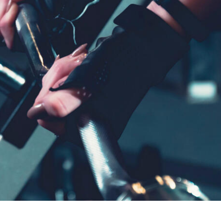
s with an extended powerful theme
l, which allows you to customize just
 appearance of your website – with few
clicks.