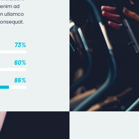
 enim ad
on ullamco
consequat.
73%
60%
86%