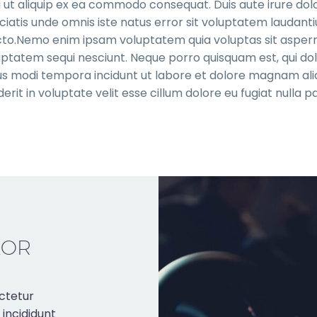
i ut aliquip ex ea commodo consequat. Duis aute irure dolo
spiciatis unde omnis iste natus error sit voluptatem lauda
tecto.Nemo enim ipsam voluptatem quia voluptas sit asperna
ptatem sequi nesciunt. Neque porro quisquam est, qui dol
eius modi tempora incidunt ut labore et dolore magnam a
erit in voluptate velit esse cillum dolore eu fugiat nulla pa
LOR
ctetur
 incididunt