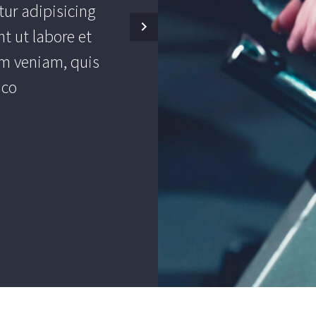
ur adipisicing
TheGem come
t ut labore et
options pane
m veniam, quis
anything in an
mco