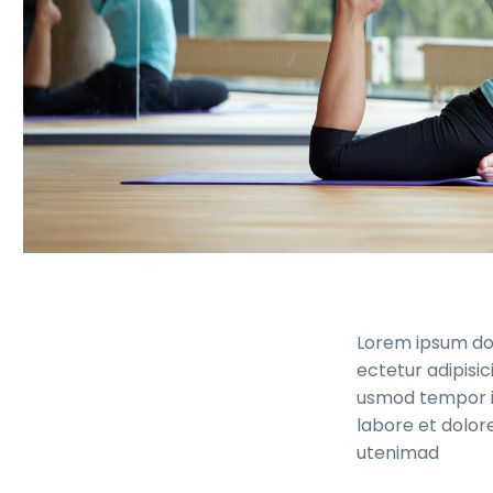
Lorem ipsum dol
ectetur adipisici
usmod tempor i
labore et dolor
utenimad