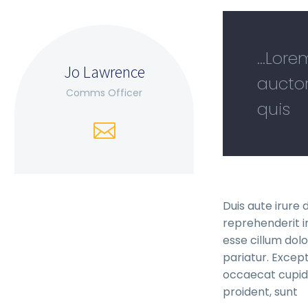
...Lor
Jo Lawrence
auctor
Comms Officer
quis
Duis aute irure d
reprehenderit in
esse cillum dolo
pariatur. Except
occaecat cupid
proident, sunt