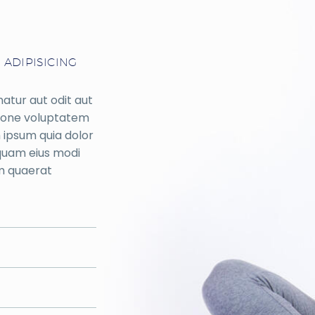
 ADIPISICING
atur aut odit aut
tione voluptatem
 ipsum quia dolor
mquam eius modi
m quaerat
R