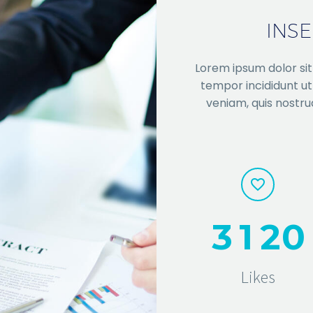
INS
Lorem ipsum dolor sit
tempor incididunt ut
veniam, quis nostrud
3
1
2
0
Likes