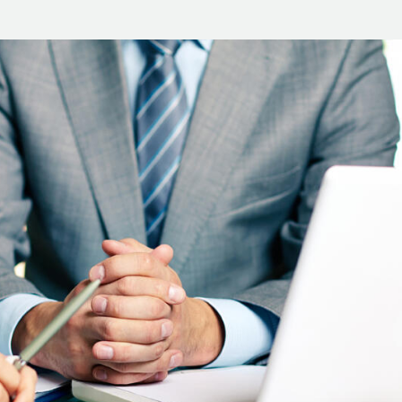
JENIFFER BURNS
Creative Heads Inc.
s with an extended powerful theme
l, which allows you to customize just
 appearance of your website – with few