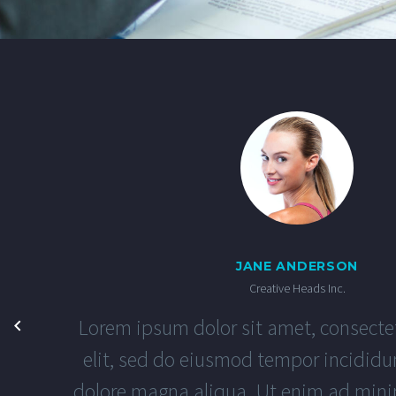
JANE ANDERSON
Creative Heads Inc.
Lorem ipsum dolor sit amet, consectet
elit, sed do eiusmod tempor incididun
dolore magna aliqua. Ut enim ad mini