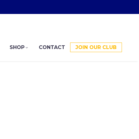
SHOP
CONTACT
JOIN OUR CLUB
tainer="1" background_image="24615"
xt]
ENT
ow]