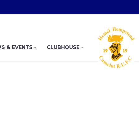
S & EVENTS
CLUBHOUSE
background_style="cover" background_parallax="1" con
dding_top="167" padding_bottom="180"][vc_column_te
P DEVELOPM
vc_column_text][/gem_fullwidth][/vc_column][/vc_r
Lorem ipsum dolor sit amet ipsum