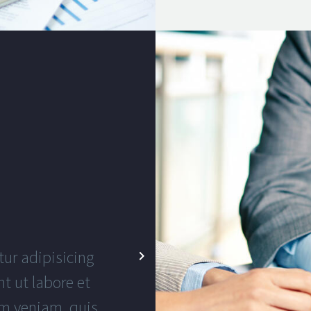
ur adipisicing
TheGem come
t ut labore et
options pane
m veniam, quis
anything in an