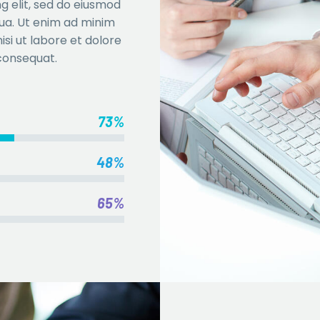
g elit, sed do eiusmod
qua. Ut enim ad minim
isi ut labore et dolore
consequat.
73%
48%
65%