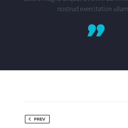
nostrud exercitation ulla
PREV