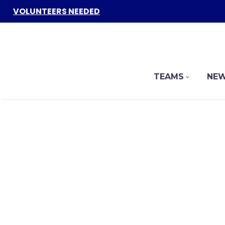
VOLUNTEERS NEEDED
TEAMS
NEW
[vc_row][vc_column][gem_fullwidth 
pa
AP
[/