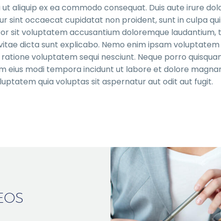
i ut aliquip ex ea commodo consequat. Duis aute irure dolo
ur sint occaecat cupidatat non proident, sunt in culpa qui 
error sit voluptatem accusantium doloremque laudantium
e vitae dicta sunt explicabo. Nemo enim ipsam voluptatem 
i ratione voluptatem sequi nesciunt. Neque porro quisquam
quam eius modi tempora incidunt ut labore et dolore mag
uptatem quia voluptas sit aspernatur aut odit aut fugit.
EOS